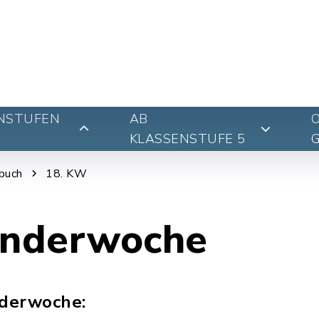
NSTUFEN
AB
KLASSENSTUFE 5
buch
18. KW
enderwoche
derwoche: