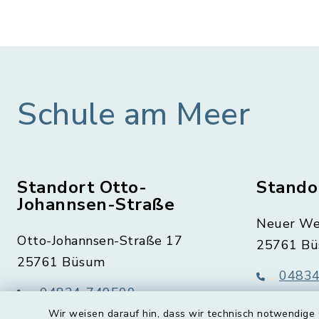
Schule am Meer
Standort Otto-
Stando
Johannsen-Straße
Neuer We
Otto-Johannsen-Straße 17
25761 B
25761 Büsum
04834
04834-749500
04834
Wir weisen darauf hin, dass wir technisch notwendige 
04834-7495090