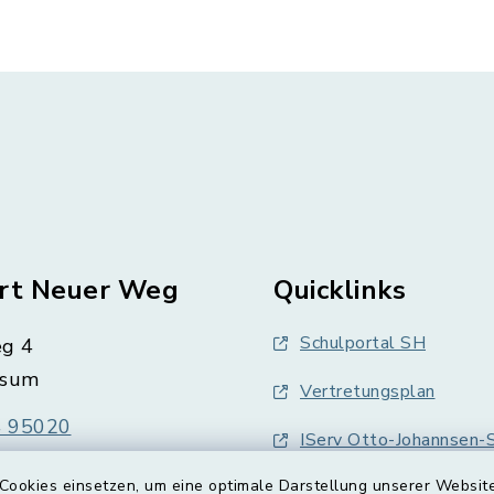
rt Neuer Weg
Quicklinks
Schulportal SH
g 4
üsum
Vertretungsplan
 95020
IServ Otto-Johannsen-S
 950250
Cookies einsetzen, um eine optimale Darstellung unserer Website
IServ Neuer Weg