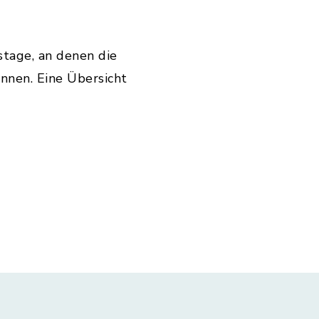
stage, an denen die
nnen. Eine Übersicht
ung: pdf, Dateigröße: 381,56 KB)