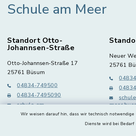
Schule am Meer
Standort Otto-
Stando
Johannsen-Straße
Neuer We
Otto-Johannsen-Straße 17
25761 B
25761 Büsum
04834
04834-749500
04834
04834-7495090
schul
schule-am-
meer.bue
meer.buesum@schule.landsh.de
Wir weisen darauf hin, dass wir technisch notwendige 
Dienste wird bei Bedarf
instagram