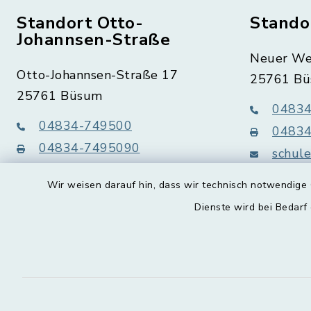
Standort Otto-
Stando
Johannsen-Straße
Neuer We
Otto-Johannsen-Straße 17
25761 B
25761 Büsum
04834
04834-749500
04834
04834-7495090
schul
schule-am-
meer.bue
meer.buesum@schule.landsh.de
Wir weisen darauf hin, dass wir technisch notwendige 
Dienste wird bei Bedarf
instagram