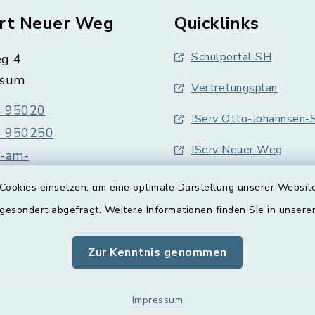
rt Neuer Weg
Quicklinks
Schulportal SH
g 4
üsum
Vertretungsplan
 95020
IServ Otto-Johannsen-S
 950250
IServ Neuer Weg
e-am-
sum@schule.landsh.de
Cookies einsetzen, um eine optimale Darstellung unserer Website
 gesondert abgefragt. Weitere Informationen finden Sie in unser
Zur Kenntnis genommen
Impressum