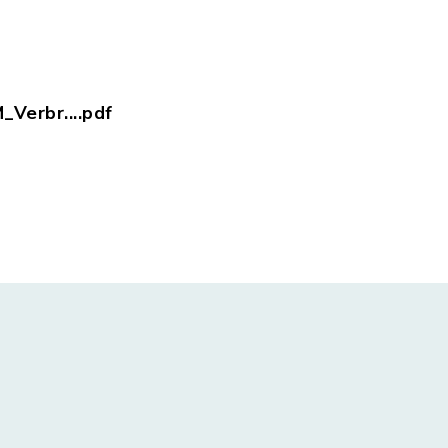
_Verbr....pdf
rriculum_SaM_Verbraucherbildung.pdf, Dateierwei