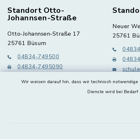
Standort Otto-
Stando
Johannsen-Straße
Neuer We
Otto-Johannsen-Straße 17
25761 B
25761 Büsum
04834
04834-749500
04834
04834-7495090
schul
schule-am-
meer.bue
Wir weisen darauf hin, dass wir technisch notwendige 
meer.buesum@schule.landsh.de
Dienste wird bei Bedarf
instagram