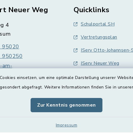
rt Neuer Weg
Quicklinks
Schulportal SH
g 4
üsum
Vertretungsplan
 95020
IServ Otto-Johannsen-S
 950250
IServ Neuer Weg
e-am-
sum@schule.landsh.de
Cookies einsetzen, um eine optimale Darstellung unserer Website
 gesondert abgefragt. Weitere Informationen finden Sie in unser
Zur Kenntnis genommen
Impressum